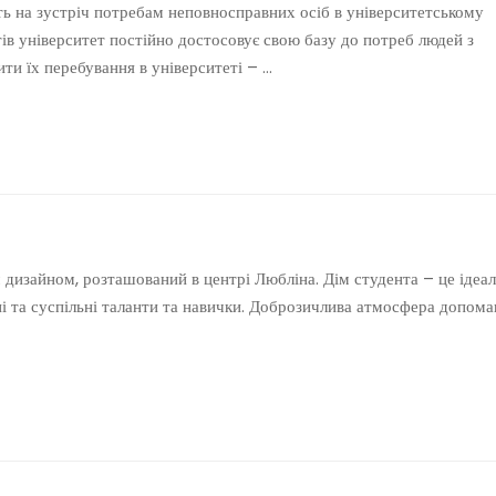
ть на зустріч потребам неповносправних осіб в університетському
в університет постійно достосовує свою базу до потреб людей з
и їх перебування в університеті – …
дизайном, розташований в центрі Любліна. Дім студента – це ідеа
ьні та суспільні таланти та навички. Доброзичлива атмосфера допома