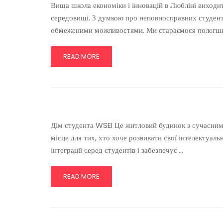
Вища школа економіки і інновацій в Любліні виходи
середовищі. З думкою про неповносправних студенті
обмеженими можливостями. Ми стараємося полегшит
READ MORE
Дім студента WSEI Це житловий будинок з сучасним 
місце для тих, хто хоче розвивати свої інтелектуал
інтеграції серед студентів і забезпечує …
READ MORE