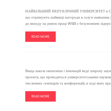
НАЙБІЛЬШИЙ НЕПУБЛІЧНИЙ УНІВЕРСИТЕТ в Східній 
що отримують найвищі нагороди в галузі навчання, 
до виходу на ринок праці WSEI є безумовним лідеро
READ MORE
Вища школа економіки і інновацій веде широку науко
проекти, що проводяться університетськими науковця
численних семінарів та конференцій, в ході яких пр
READ MORE