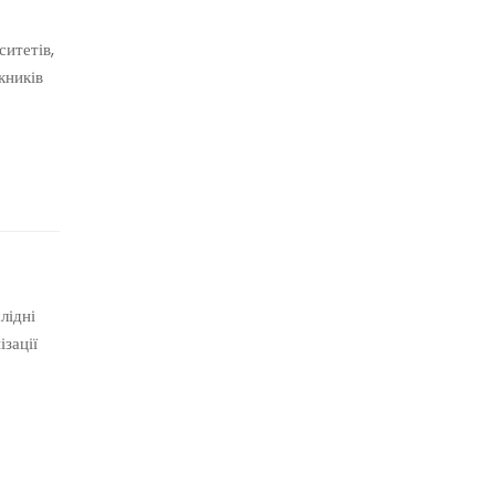
итетів,
кників
лідні
зації