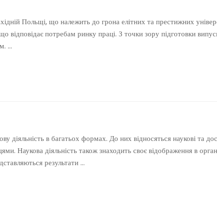
Польщі, що належить до грона елітних та престижних універс
що відповідає потребам ринку праці. З точки зору підготовки випус
м. …
ву діяльність в багатьох формах. До них відносяться наукові та дос
ми. Наукова діяльність також знаходить своє відображення в органі
едставляються результати …